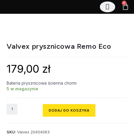
0
Stelaże podtynkowe
Zestawy podtynkowe
Regały magazynowe
Valvex prysznicowa Remo Eco
179,00
zł
Bateria prysznicowa ścienna chorm
5 w magazynie
DODAJ DO KOSZYKA
SKU:
Valvex 20454063