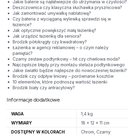
Jakie baterie są najłatwiejsze do utrzymania w czystości?
Deszczownica czy klasyczna słuchawka prysznicowa?
Jak zamontować umywalkę nablatową?
Czy bateria z wyciąganą wylewką sprawdzi się w
łazience?
Jak optycznie powiększyć małą łazienkę?
Jak urządzić łazienkę dla seniora?
Brodzik półokrągły czy kwadratowy?
Łazienka w agencji reklamowej – o czym należy
pamiętać?
Czarny zestaw podtynkowy – hit czy chwilowa moda?
Najczęstsze błędy przy montażu stelaża podtynkowego
Jakie światło będzie najlepsze do nowoczesnej łazienki?
Brodzik czy odpływ liniowy – porównanie kosztów
10 elementów, które podnoszą wartość łazienki
Brodzik biały czy antracytowy?
Informacje dodatkowe
WAGA
1,4 kg
WYMIARY
18 × 12 × 11 cm
DOSTĘPNY W KOLORACH
Chrom, Czarny