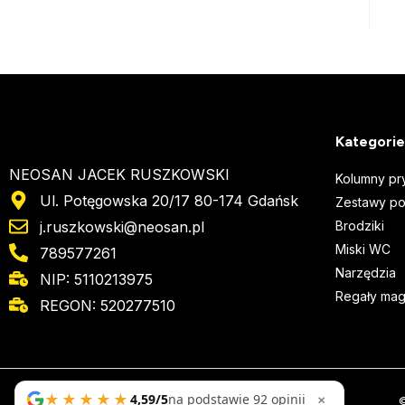
Kategorie
NEOSAN JACEK RUSZKOWSKI
Kolumny pr
Ul. Potęgowska 20/17 80-174 Gdańsk
Zestawy p
j.ruszkowski@neosan.pl
Brodziki
Miski WC
789577261
Narzędzia
NIP: 5110213975
Regały ma
REGON: 520277510
★★★★★
×
4,59/5
na podstawie 92 opinii