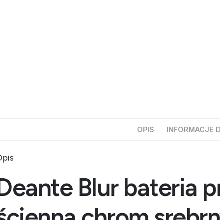
OPIS
INFORMACJE 
pis
Deante Blur bateria 
ścienna chrom sreb