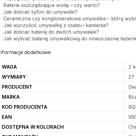
Baterie oszczędzające wodę – czy warto?
Jak dobrać syfon do umywalki?
Ceramiczna czy konglomeratowa umywalka – którą wyb
Jak wyczyścić umywalkę z osadu i kamienia?
Jak dobrać baterię do dwóch umywalek?
Jak wybrać baterię umywalkową do nowoczesnej łazienk
nformacje dodatkowe
WAGA
2 k
WYMIARY
27 
PRODUCENT
De
MARKA
Blu
KOD PRODUCENTA
BQ
EAN
59
DOSTĘPNA W KOLORACH
Chr