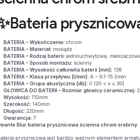
✨Bateria prysznicow
BATERIA – Wykończenie:
chrom
BATERIA – Materiał:
mosiądz
BATERIA – Rodzaj baterii:
jednouchwytowa, mieszaczow
BATERIA – Sposób montażu:
ścienny
BATERIA – Wysokość całkowita baterii [mm]:
138
BATERIA – Klasa przepływu [l/min]:
A – 9.1-15 l/min
BATERIA – Grupa akustyczna [db]:
II (20 < x ≤ 30)
GŁOWICA DO BATERII – Rozmiar głowicy ceramicznej:
2
Wysokość:
110mm
Szerokość:
140mm
Długość:
220mm
Gwarancja:
7
eante Blur bateria prysznicowa ścienna chrom srebrny
ateria prysznicowa jest bardzo ważnym elementem armatu