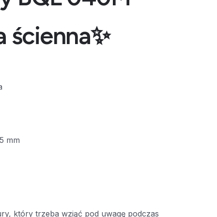
a ścienna✨
a
5 mm
ry, który trzeba wziąć pod uwagę podczas