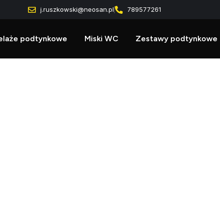
j.ruszkowski@neosan.pl
789577261
elaże podtynkowe
Miski WC
Zestawy podtynkowe