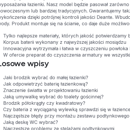
yposażania łazienki. Nasz model będzie pasował zarówno 
owoczesnym lub bardziej tradycyjnych. Gwarantujemy tak
ykończenia dzięki potrójnej kontroli jakości Deante. Wb
ody. Produkt montuje się na ścianie, co daje duże możliw
Tylko najlepsze materiały, których jakość potwierdzamy 
Korpus baterii wykonany z najwyższej jakości mosiądzu
Innowacyjna wytrzymała i łatwa w czyszczeniu powłoka
W ofercie preparat do czyszczenia armatury we wszystk
Losowe wpisy
Jaki brodzik wybrać do małej łazienki?
Jak odpowietrzyć baterię łazienkową?
Znaczenie światła w projektowaniu łazienki
Jaką umywalkę wybrać do toalety gościnnej?
Brodzik półokrągły czy kwadratowy?
Czy bateria z wyciąganą wylewką sprawdzi się w łazienc
Najczęstsze błędy przy montażu zestawu podtynkowego
Jaką deskę WC wybrać?
Najczęstsze problemy ze stelażami podtynkowymi