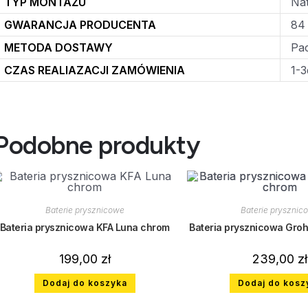
TYP MONTAŻU
Na
GWARANCJA PRODUCENTA
84
METODA DOSTAWY
Pac
CZAS REALIAZACJI ZAMÓWIENIA
1-3
Podobne produkty
Baterie prysznicowe
Baterie prysznic
Bateria prysznicowa KFA Luna chrom
Bateria prysznicowa Groh
199,00
zł
239,00
zł
Dodaj do koszyka
Dodaj do kosz