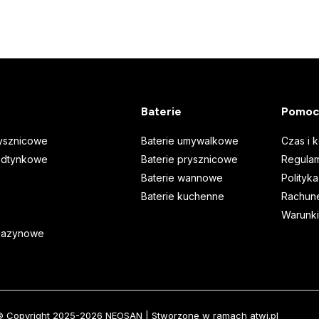
Baterie
Pomoc
ysznicowe
Baterie umywalkowe
Czas i 
odtynkowe
Baterie prysznicowe
Regulam
Baterie wannowe
Polityk
Baterie kuchenne
Rachune
Warunki
gazynowe
© Copyright 2025-2026 NEOSAN | Stworzone w ramach
atwi.pl