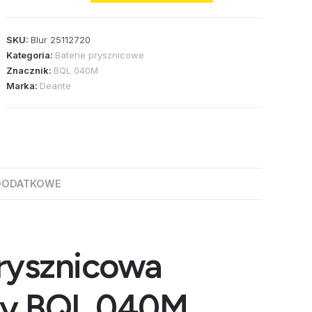
SKU:
Blur 25112720
Kategoria:
Baterie prysznicowe
Znacznik:
BQL 040M
Marka:
Deante
DODATKOWE
prysznicowa
rny BQL 040M