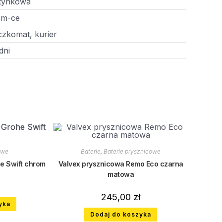
tynkowa
 m-ce
zkomat, kurier
dni
owe
Baterie
,
Baterie prysznicowe
e Swift chrom
Valvex prysznicowa Remo Eco czarna
matowa
245,00
zł
yka
Dodaj do koszyka