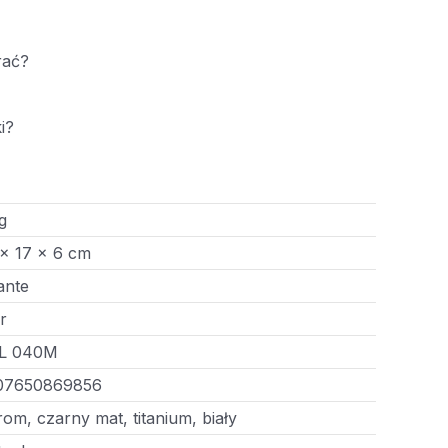
rać?
i?
g
× 17 × 6 cm
ante
r
L 040M
07650869856
om, czarny mat, titanium, biały