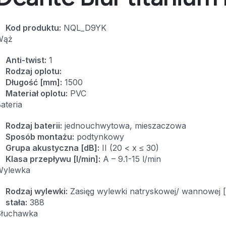
Kod produktu:
NQL_D9YK
Wąż
Anti-twist:
1
Rodzaj oplotu:
Długość [mm]:
1500
Materiał oplotu:
PVC
ateria
Rodzaj baterii:
jednouchwytowa, mieszaczowa
Sposób montażu:
podtynkowy
Grupa akustyczna [dB]:
II (20 < x ≤ 30)
Klasa przepływu [l/min]:
A – 9.1-15 l/min
Wylewka
Rodzaj wylewki:
Zasięg wylewki natryskowej/ wannowej
stała:
388
Słuchawka