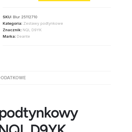
SKU:
Blur 25112710
Kategoria:
Zestawy podtynkowe
Znacznik:
NQL D9YK
Marka:
Deante
DODATKOWE
 podtynkowy
m NQL D9YK