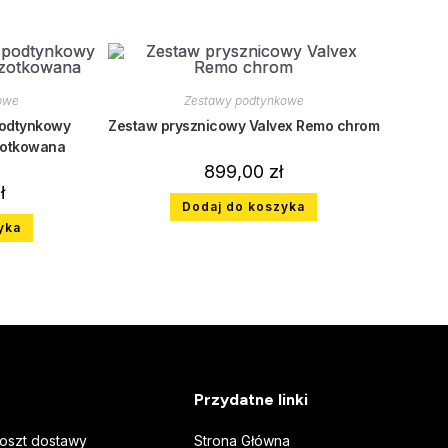
owe
Zestawy podtynkowe
podtynkowy
Zestaw prysznicowy Valvex Remo chrom
zotkowana
899,00
zł
ł
Dodaj do koszyka
yka
Przydatne linki
koszt dostawy
Strona Główna