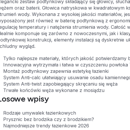
legancki zestaw podtynkowy składający się głowicy, słuc
ężem oraz baterii. Głowica natryskowa w kwadratowym k
trumień wody. Wykonana z wysokiej jakości materiałów, jes
yposażony jest również w baterię podtynkową z ergonomi
egulację temperatury i natężenia strumienia wody. Całość
dealnie komponuje się zarówno z nowoczesnymi, jak i klas
odtynkowej konstrukcji, elementy instalacji są dyskretnie u
chludny wygląd.
Tylko najlepsze materiały, których jakość potwierdzamy 
Innowacyjna wytrzymała i łatwa w czyszczeniu powłoka 
Montaż podtynkowy zapewnia estetykę łazienki
System Anti-calc ułatwiający usuwanie osadu kamienneg
System Anti-twist zapobiegający skręcaniu się węża
Trwałe końcówki węża wykonane z mosiądzu
Losowe wpisy
Rodzaje umywalek łazienkowych
Prysznic bez brodzika czy z brodzikiem?
Najmodniejsze trendy łazienkowe 2026