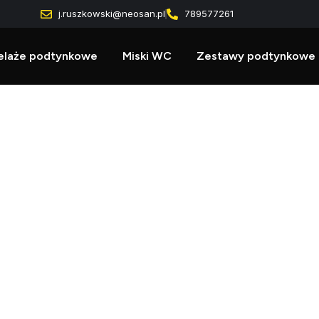
j.ruszkowski@neosan.pl
789577261
elaże podtynkowe
Miski WC
Zestawy podtynkowe