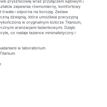
hawki prysznicowej wraz przyłączem kątowym i
ształcie zapewnia równomierny, komfortowy
t trwała i odporna na korozję. Zestaw
czną dźwignią, która umożliwia precyzyjną
 wykończona w oryginalnym kolorze Titanium,
ycznymi aranżacjami łazienkowymi. Dzięki
kryte, co nadaje łazience minimalistyczny i
badaniami w laboratorium
Titanium
o