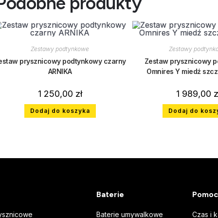
Podobne produkty
Zestawy podtynkowe
Zestawy podtynk
estaw prysznicowy podtynkowy czarny
Zestaw prysznicowy 
ARNIKA
Omnires Y miedź szc
1 250,00
zł
1 989,00
z
Dodaj do koszyka
Dodaj do kosz
Baterie
Pomoc
ysznicowe
Baterie umywalkowe
Czas i 