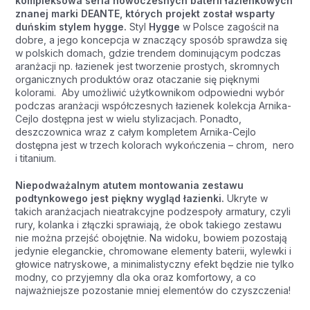
kompleksowa seria nowoczesnych baterii łazienkowych
znanej marki DEANTE, których projekt został wsparty
duńskim stylem hygge.
Styl
Hygge
w Polsce zagościł na
dobre, a jego koncepcja w znaczący sposób sprawdza się
w polskich domach, gdzie trendem dominującym podczas
aranżacji np. łazienek jest tworzenie prostych, skromnych
organicznych produktów oraz otaczanie się pięknymi
kolorami. Aby umożliwić użytkownikom odpowiedni wybór
podczas aranżacji współczesnych łazienek kolekcja Arnika-
Cejlo dostępna jest w wielu stylizacjach. Ponadto,
deszczownica wraz z całym kompletem Arnika-Cejlo
dostępna jest w trzech kolorach wykończenia – chrom, nero
i titanium.
Niepodważalnym atutem montowania zestawu
podtynkowego jest piękny wygląd łazienki.
Ukryte w
takich aranżacjach nieatrakcyjne podzespoły armatury, czyli
rury, kolanka i złączki sprawiają, że obok takiego zestawu
nie można przejść obojętnie. Na widoku, bowiem pozostają
jedynie eleganckie, chromowane elementy baterii, wylewki i
głowice natryskowe, a minimalistyczny efekt będzie nie tylko
modny, co przyjemny dla oka oraz komfortowy, a co
najważniejsze pozostanie mniej elementów do czyszczenia!