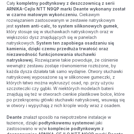
Cały
kompletny podtynkowy z deszczownicą z serii
ARNIKA-Cejlo NTT N9QP marki Deante wykonany został
w czarno matowym wykończeniu.
Ciekawym
rozwiązaniem zastosowanym w zestawie natryskowym
jest
system anti-calc, to system silikonowych gumek
,
który stosuje się w słuchawkach natryskowych oraz w
większości dysz znajdujących się w panelach
natryskowych.
System ten zapobiega osadzaniu się
kamienia, dzięki czemu przedłuża trwałość oraz
niezawodność funkcjonowania słuchawki
natryskowej.
Rozwiązanie takie powoduje, że ciśnienie
wewnątrz zestawu zostaje równomiernie rozłożone, by
każda dysza działała tak samo wydajnie. Otwory słuchawki
natryskowej wyposażone są w silikonowe gumeczki, z
których łatwo można wykruszyć osad, np. przy użyciu
szczoteczki czy gąbki. W niektórych modelach baterii
znajdują się też w otworach cienkie plastikowe bolce, które
po przekręceniu główki słuchawki natryskowej, wsuwają się
w otwory i wypychają z nich krople wody wraz z osadem.
Deante
znalazł sposób na niepotrzebne instalacje w
łazience, dzięki
podtynkowemu systemowi
jaki
zastosowano w w/w
komplecie podtynkowym z