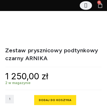
0
Stelaże podtynkowe
Zestawy podtynkowe
Regały magazynowe
Zestaw prysznicowy podtynkowy
czarny ARNIKA
1 250,00
zł
2 w magazynie
DODAJ DO KOSZYKA