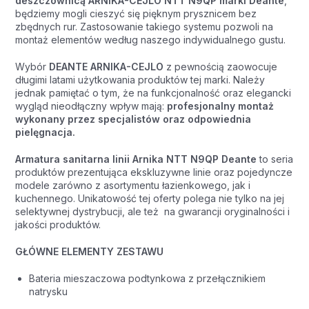
deszczownicą ARNIKA-CEJLO NTT N9QP marki Deante
,
będziemy mogli cieszyć się pięknym prysznicem bez
zbędnych rur. Zastosowanie takiego systemu pozwoli na
montaż elementów według naszego indywidualnego gustu.
Wybór
DEANTE ARNIKA-CEJLO
z pewnością zaowocuje
długimi latami użytkowania produktów tej marki. Należy
jednak pamiętać o tym, że na funkcjonalność oraz elegancki
wygląd nieodłączny wpływ mają:
profesjonalny montaż
wykonany przez specjalistów oraz odpowiednia
pielęgnacja.
Armatura sanitarna linii Arnika NTT N9QP Deante
to seria
produktów prezentująca ekskluzywne linie oraz pojedyncze
modele zarówno z asortymentu łazienkowego, jak i
kuchennego. Unikatowość tej oferty polega nie tylko na jej
selektywnej dystrybucji, ale też na gwarancji oryginalności i
jakości produktów.
GŁÓWNE ELEMENTY ZESTAWU
Bateria mieszaczowa podtynkowa z przełącznikiem
natrysku