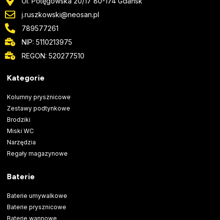
Ul. Potęgowska 20/17 80-174 Gdańsk
j.ruszkowski@neosan.pl
789577261
NIP: 5110213975
REGON: 520277510
Kategorie
Kolumny prysznicowe
Zestawy podtynkowe
Brodziki
Miski WC
Narzędzia
Regały magazynowe
Baterie
Baterie umywalkowe
Baterie prysznicowe
Baterie wannowe