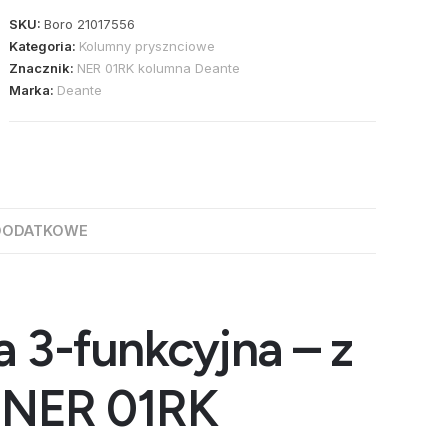
SKU:
Boro 21017556
Kategoria:
Kolumny prysznciowe
Znacznik:
NER 01RK kolumna Deante
Marka:
Deante
DODATKOWE
 3-funkcyjna – z
ą NER 01RK