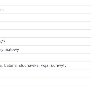
cm
577
ny matowy
, bateria, słuchawka, wąż, uchwyty