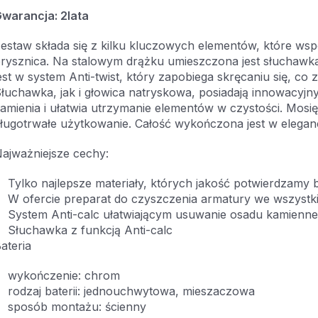
warancja: 2lata
estaw składa się z kilku kluczowych elementów, które wsp
rysznica. Na stalowym drążku umieszczona jest słucha
est w system Anti-twist, który zapobiega skręcaniu się, co 
łuchawka, jak i głowica natryskowa, posiadają innowacyjny
amienia i ułatwia utrzymanie elementów w czystości. Mosięż
ługotrwałe użytkowanie. Całość wykończona jest w elega
ajważniejsze cechy:
Tylko najlepsze materiały, których jakość potwierdzamy 
W ofercie preparat do czyszczenia armatury we wszystk
System Anti-calc ułatwiającym usuwanie osadu kamienn
Słuchawka z funkcją Anti-calc
ateria
wykończenie: chrom
rodzaj baterii: jednouchwytowa, mieszaczowa
sposób montażu: ścienny