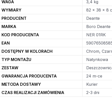
WAGA
3,4 kg
WYMIARY
82 × 38 × 8 
PRODUCENT
Deante
MARKA
Boro Deante
KOD PRODUCENTA
NER 01RK
EAN
5907650858
DOSTĘPNY W KOLORACH
Chrom, Czar
TYP MONTAŻU
Natynkowa
ZESTAW
Deszczownica
GWARANCJA PRODUCENTA
24 m-ce
METODA DOSTAWY
Kurier
CZAS REALIZACJI ZAMÓWIENIA
2-3 dni