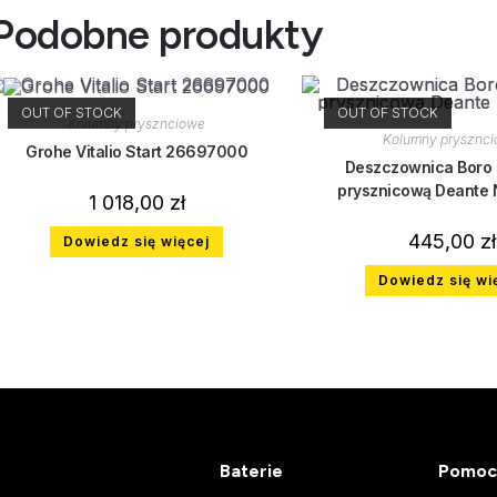
Podobne produkty
OUT OF STOCK
OUT OF STOCK
Kolumny prysznciowe
Kolumny prysznc
Grohe Vitalio Start 26697000
Deszczownica Boro z
prysznicową Deante
1 018,00
zł
445,00
zł
Dowiedz się więcej
Dowiedz się wi
Baterie
Pomoc