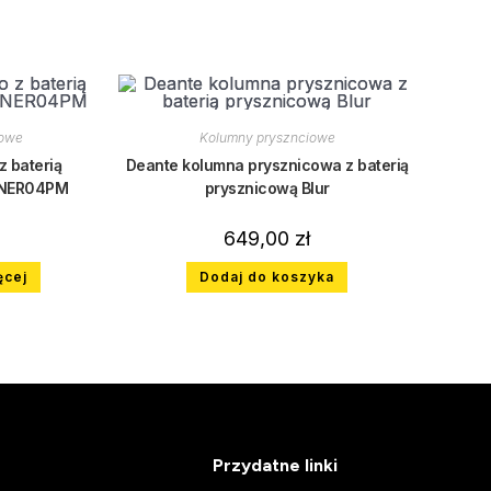
iowe
Kolumny prysznciowe
 baterią
Deante kolumna prysznicowa z baterią
 NER04PM
prysznicową Blur
649,00
zł
ęcej
Dodaj do koszyka
Przydatne linki