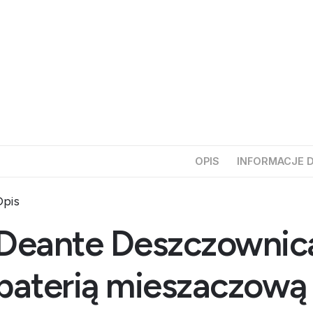
OPIS
INFORMACJE 
pis
Deante Deszczownica
baterią mieszaczow