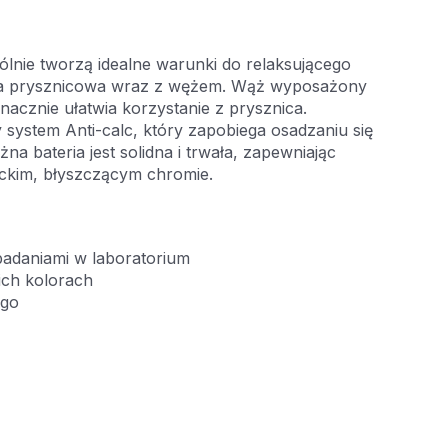
ólnie tworzą idealne warunki do relaksującego
wka prysznicowa wraz z wężem. Wąż wyposażony
znacznie ułatwia korzystanie z prysznica.
 system Anti-calc, który zapobiega osadzaniu się
na bateria jest solidna i trwała, zapewniając
nckim, błyszczącym chromie.
badaniami w laboratorium
ich kolorach
ego