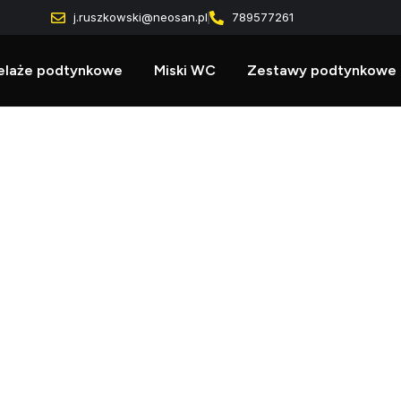
j.ruszkowski@neosan.pl
789577261
elaże podtynkowe
Miski WC
Zestawy podtynkowe