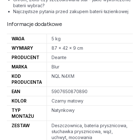
baterii wybrać?
Najczęstsze pytania przed zakupem baterii łazienkowej
Informacje dodatkowe
WAGA
5 kg
WYMIARY
87 × 42 × 9 cm
PRODUCENT
Deante
MARKA
Blur
KOD
NQL N4XM
PRODUCENTA
EAN
5907650870890
KOLOR
Czarny matowy
TYP
Natynkowy
MONTAŻU
ZESTAW
Deszczownica, bateria prysznicowa,
słuchawka prysznicowa, wąż,
uchwyt, mocowania