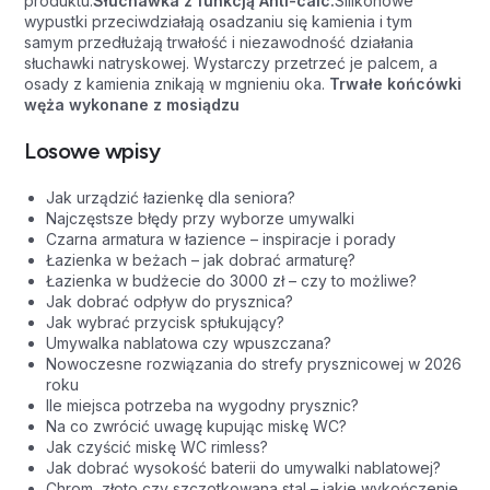
produktu.
Słuchawka z funkcją Anti-calc.
Silikonowe
wypustki przeciwdziałają osadzaniu się kamienia i tym
samym przedłużają trwałość i niezawodność działania
słuchawki natryskowej. Wystarczy przetrzeć je palcem, a
osady z kamienia znikają w mgnieniu oka.
Trwałe końcówki
węża wykonane z mosiądzu
Losowe wpisy
Jak urządzić łazienkę dla seniora?
Najczęstsze błędy przy wyborze umywalki
Czarna armatura w łazience – inspiracje i porady
Łazienka w beżach – jak dobrać armaturę?
Łazienka w budżecie do 3000 zł – czy to możliwe?
Jak dobrać odpływ do prysznica?
Jak wybrać przycisk spłukujący?
Umywalka nablatowa czy wpuszczana?
Nowoczesne rozwiązania do strefy prysznicowej w 2026
roku
Ile miejsca potrzeba na wygodny prysznic?
Na co zwrócić uwagę kupując miskę WC?
Jak czyścić miskę WC rimless?
Jak dobrać wysokość baterii do umywalki nablatowej?
Chrom, złoto czy szczotkowana stal – jakie wykończenie