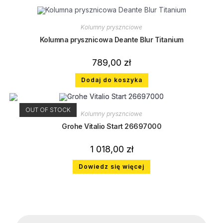
Kolumny prysznciowe
Kolumna prysznicowa Deante Blur Titanium
789,00
zł
Dodaj do koszyka
OUT OF STOCK
Kolumny prysznciowe
Grohe Vitalio Start 26697000
1 018,00
zł
Dowiedz się więcej