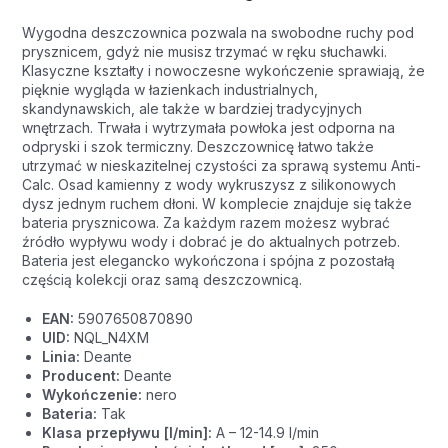
Wygodna deszczownica pozwala na swobodne ruchy pod
prysznicem, gdyż nie musisz trzymać w ręku słuchawki.
Klasyczne kształty i nowoczesne wykończenie sprawiają, że
pięknie wygląda w łazienkach industrialnych,
skandynawskich, ale także w bardziej tradycyjnych
wnętrzach. Trwała i wytrzymała powłoka jest odporna na
odpryski i szok termiczny. Deszczownicę łatwo także
utrzymać w nieskazitelnej czystości za sprawą systemu Anti-
Calc. Osad kamienny z wody wykruszysz z silikonowych
dysz jednym ruchem dłoni. W komplecie znajduje się także
bateria prysznicowa. Za każdym razem możesz wybrać
źródło wypływu wody i dobrać je do aktualnych potrzeb.
Bateria jest elegancko wykończona i spójna z pozostałą
częścią kolekcji oraz samą deszczownicą.
EAN:
5907650870890
UID:
NQL_N4XM
Linia:
Deante
Producent:
Deante
Wykończenie:
nero
Bateria:
Tak
Klasa przepływu [l/min]:
A – 12-14.9 l/min