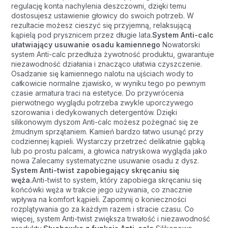
regulację konta nachylenia deszczowni, dzięki temu
dostosujesz ustawienie głowicy do swoich potrzeb. W
rezultacie możesz cieszyć się przyjemną, relaksującą
kąpielą pod prysznicem przez długie lata.
System Anti-calc
ułatwiający usuwanie osadu kamiennego
Nowatorski
system Anti-calc przedłuża żywotność produktu, gwarantuje
niezawodność działania i znacząco ułatwia czyszczenie.
Osadzanie się kamiennego nalotu na ujściach wody to
całkowicie normalne zjawisko, w wyniku tego po pewnym
czasie armatura traci na estetyce. Do przywrócenia
pierwotnego wyglądu potrzeba zwykle uporczywego
szorowania i dedykowanych detergentów. Dzięki
silikonowym dyszom Anti-calc możesz pożegnać się ze
żmudnym sprzątaniem. Kamień bardzo łatwo usunąć przy
codziennej kąpieli. Wystarczy przetrzeć delikatnie gąbką
lub po prostu palcami, a głowica natryskowa wygląda jako
nowa Zalecamy systematyczne usuwanie osadu z dysz.
System Anti-twist zapobiegający skręcaniu się
węża.
Anti-twist to system, który zapobiega skręcaniu się
końcówki węża w trakcie jego używania, co znacznie
wpływa na komfort kąpieli. Zapomnij o konieczności
rozplątywania go za każdym razem i stracie czasu. Co
więcej, system Anti-twist zwiększa trwałość i niezawodność