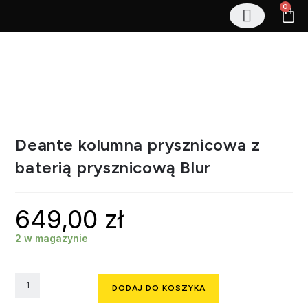
0
Stelaże podtynkowe
Zestawy podtynkowe
Regały magazynowe
Deante kolumna prysznicowa z
baterią prysznicową Blur
649,00
zł
2 w magazynie
DODAJ DO KOSZYKA