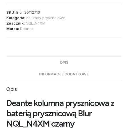
SKU:
Blur 25112716
Kategoria:
Kolumny prysznciowe
Znacznik:
NQL_N4XM
Marka:
Deante
OPIS
INFORMACJE DODATKOWE
Opis
Deante kolumna prysznicowa z
baterią prysznicową Blur
NQL_N4XM czarny