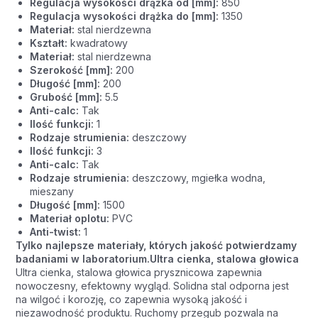
Regulacja wysokości drążka od [mm]:
850
Regulacja wysokości drążka do [mm]:
1350
Materiał:
stal nierdzewna
Kształt:
kwadratowy
Materiał:
stal nierdzewna
Szerokość [mm]:
200
Długość [mm]:
200
Grubość [mm]:
5.5
Anti-calc:
Tak
Ilość funkcji:
1
Rodzaje strumienia:
deszczowy
Ilość funkcji:
3
Anti-calc:
Tak
Rodzaje strumienia:
deszczowy, mgiełka wodna,
mieszany
Długość [mm]:
1500
Materiał oplotu:
PVC
Anti-twist:
1
Tylko najlepsze materiały, których jakość potwierdzamy
badaniami w laboratorium.
Ultra cienka, stalowa głowica
Ultra cienka, stalowa głowica prysznicowa zapewnia
nowoczesny, efektowny wygląd. Solidna stal odporna jest
na wilgoć i korozję, co zapewnia wysoką jakość i
niezawodność produktu. Ruchomy przegub pozwala na