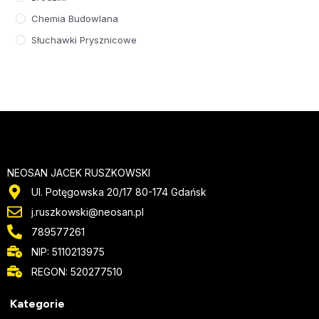
Chemia Budowlana
Słuchawki Prysznicowe
NEOSAN JACEK RUSZKOWSKI
Ul. Potęgowska 20/17 80-174 Gdańsk
j.ruszkowski@neosan.pl
789577261
NIP: 5110213975
REGON: 520277510
Kategorie