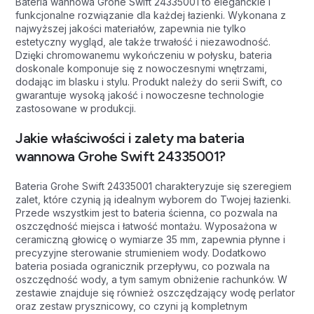
Bateria wannowa Grohe Swift 24335001 to eleganckie i
funkcjonalne rozwiązanie dla każdej łazienki. Wykonana z
najwyższej jakości materiałów, zapewnia nie tylko
estetyczny wygląd, ale także trwałość i niezawodność.
Dzięki chromowanemu wykończeniu w połysku, bateria
doskonale komponuje się z nowoczesnymi wnętrzami,
dodając im blasku i stylu. Produkt należy do serii Swift, co
gwarantuje wysoką jakość i nowoczesne technologie
zastosowane w produkcji.
Jakie właściwości i zalety ma bateria
wannowa Grohe Swift 24335001?
Bateria Grohe Swift 24335001 charakteryzuje się szeregiem
zalet, które czynią ją idealnym wyborem do Twojej łazienki.
Przede wszystkim jest to bateria ścienna, co pozwala na
oszczędność miejsca i łatwość montażu. Wyposażona w
ceramiczną głowicę o wymiarze 35 mm, zapewnia płynne i
precyzyjne sterowanie strumieniem wody. Dodatkowo
bateria posiada ogranicznik przepływu, co pozwala na
oszczędność wody, a tym samym obniżenie rachunków. W
zestawie znajduje się również oszczędzający wodę perlator
oraz zestaw prysznicowy, co czyni ją kompletnym