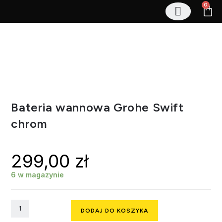
0
Stelaże podtynkowe
Zestawy podtynkowe
Regały magazynowe
Bateria wannowa Grohe Swift
chrom
299,00
zł
6 w magazynie
DODAJ DO KOSZYKA