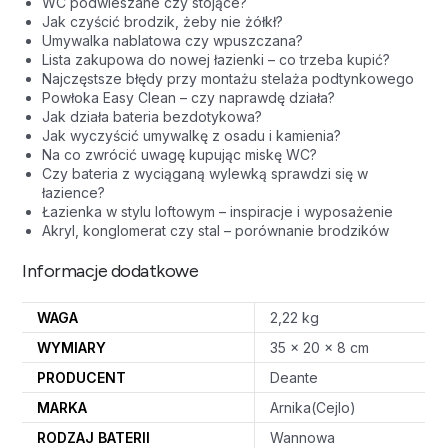
WC podwieszane czy stojące?
Jak czyścić brodzik, żeby nie żółkł?
Umywalka nablatowa czy wpuszczana?
Lista zakupowa do nowej łazienki – co trzeba kupić?
Najczęstsze błędy przy montażu stelaża podtynkowego
Powłoka Easy Clean – czy naprawdę działa?
Jak działa bateria bezdotykowa?
Jak wyczyścić umywalkę z osadu i kamienia?
Na co zwrócić uwagę kupując miskę WC?
Czy bateria z wyciąganą wylewką sprawdzi się w
łazience?
Łazienka w stylu loftowym – inspiracje i wyposażenie
Akryl, konglomerat czy stal – porównanie brodzików
Informacje dodatkowe
WAGA
2,22 kg
WYMIARY
35 × 20 × 8 cm
PRODUCENT
Deante
MARKA
Arnika(Cejlo)
RODZAJ BATERII
Wannowa