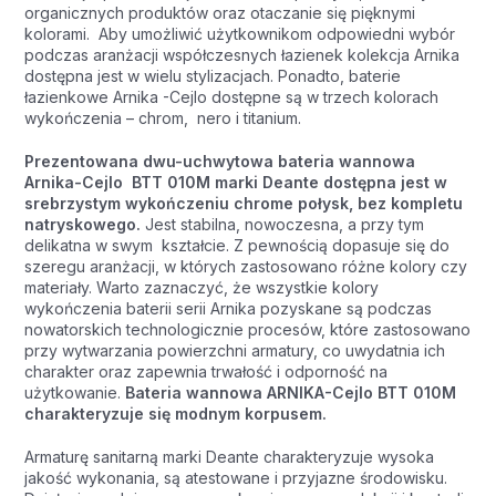
organicznych produktów oraz otaczanie się pięknymi
kolorami. Aby umożliwić użytkownikom odpowiedni wybór
podczas aranżacji współczesnych łazienek kolekcja Arnika
dostępna jest w wielu stylizacjach. Ponadto, baterie
łazienkowe Arnika -Cejlo dostępne są w trzech kolorach
wykończenia – chrom, nero i titanium.
Prezentowana dwu-uchwytowa bateria wannowa
Arnika-Cejlo BTT 010M marki Deante dostępna jest w
srebrzystym wykończeniu chrome połysk, bez kompletu
natryskowego.
Jest stabilna, nowoczesna, a przy tym
delikatna w swym kształcie. Z pewnością dopasuje się do
szeregu aranżacji, w których zastosowano różne kolory czy
materiały. Warto zaznaczyć, że wszystkie kolory
wykończenia baterii serii Arnika pozyskane są podczas
nowatorskich technologicznie procesów, które zastosowano
przy wytwarzania powierzchni armatury, co uwydatnia ich
charakter oraz zapewnia trwałość i odporność na
użytkowanie.
Bateria wannowa ARNIKA-Cejlo BTT 010M
charakteryzuje się modnym korpusem.
Armaturę sanitarną marki Deante charakteryzuje wysoka
jakość wykonania, są atestowane i przyjazne środowisku.