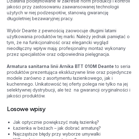
Działania podejmowane w zakresie norm produkcji i kontroli
jakości przy zastosowaniu zaawansowanej technologii
użytych w niej podzespołów, stanowią gwarancję
długoletniej bezawaryjnej pracy.
Wybór Deante z pewnością zaowocuje długimi latami
użytkowania produktów tej marki. Należy jednak pamiętać o
tym, że na funkcjonalność oraz elegancki wygląd
nieodłączny wpływ mają: profesjonalny montaż wykonany
przez specjalistów oraz odpowiednia pielęgnacja.
Armatura sanitarna linii Arnika BTT 010M Deante
to seria
produktów prezentująca ekskluzywne linie oraz pojedyncze
modele zarówno z asortymentu łazienkowego, jak i
kuchennego. Unikatowość tej oferty polega nie tylko na jej
selektywnej dystrybucji, ale też na gwarancji oryginalności i
jakości produktów.
Losowe wpisy
Jak optycznie powiększyć małą łazienkę?
Łazienka w beżach – jak dobrać armaturę?
Najczęstsze błędy przy wyborze umywalki