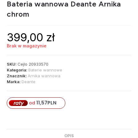
Bateria wannowa Deante Arnika
chrom
399,00
zł
Brak w magazynie
SKU:
Cejlo 20933570
Kategoria:
Baterie wannowe
Znacznik:
Arnika wannowa
Marka:
Deante
11,57
PLN
raty
od
OPIS