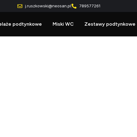
j.ruszkowski@neosan.pl
789577261
elaże podtynkowe
Miski WC
Zestawy podtynkowe