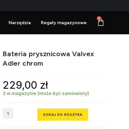
0
Narzędzia
Regały magazynowe
Bateria prysznicowa Valvex
Adler chrom
229,00
zł
3 w magazynie (może być zamówiony)
DODAJ DO KOSZYKA