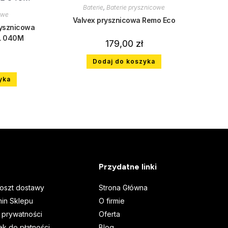
Baterie
,
Baterie prysznicowe
owe
Valvex prysznicowa Remo Eco
rysznicowa
L 040M
179,00
zł
Dodaj do koszyka
yka
Przydatne linki
koszt dostawy
Strona Główna
in Sklepu
O firmie
a prywatności
Oferta
k do płatności
Blog