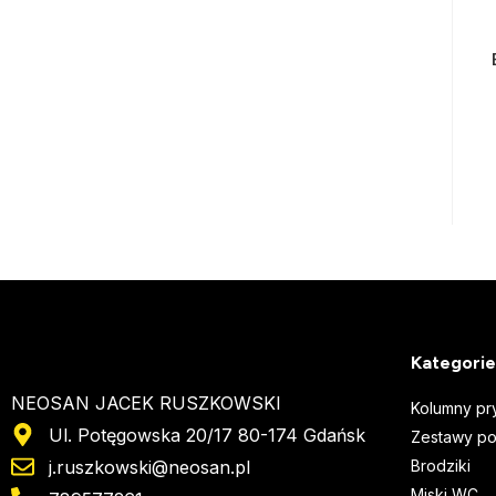
Kategorie
NEOSAN JACEK RUSZKOWSKI
Kolumny pr
Ul. Potęgowska 20/17 80-174 Gdańsk
Zestawy p
j.ruszkowski@neosan.pl
Brodziki
Miski WC