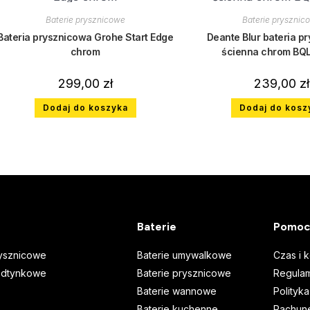
Baterie prysznicowe
Baterie prysznic
Bateria prysznicowa Grohe Start Edge
Deante Blur bateria p
chrom
ścienna chrom BQ
299,00
zł
239,00
zł
Dodaj do koszyka
Dodaj do kosz
Baterie
Pomoc
ysznicowe
Baterie umywalkowe
Czas i 
odtynkowe
Baterie prysznicowe
Regulam
Baterie wannowe
Polityk
Baterie kuchenne
Rachune