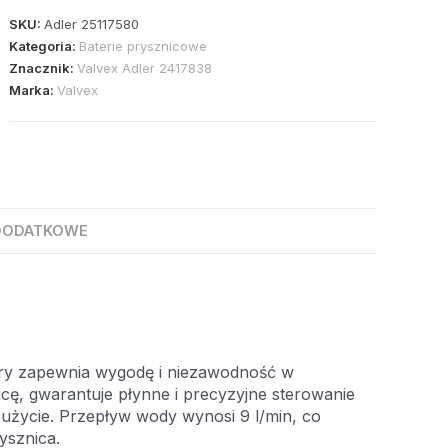
SKU:
Adler 25117580
Kategoria:
Baterie prysznicowe
Znacznik:
Valvex Adler 2417838
Marka:
Valvex
DODATKOWE
tóry zapewnia wygodę i niezawodność w
, gwarantuje płynne i precyzyjne sterowanie
zużycie. Przepływ wody wynosi 9 l/min, co
ysznica.