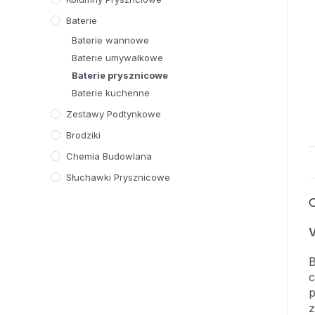
Baterie
Baterie wannowe
Baterie umywalkowe
Baterie prysznicowe
Baterie kuchenne
Zestawy Podtynkowe
Brodziki
Chemia Budowlana
Słuchawki Prysznicowe
O
V
B
c
p
z